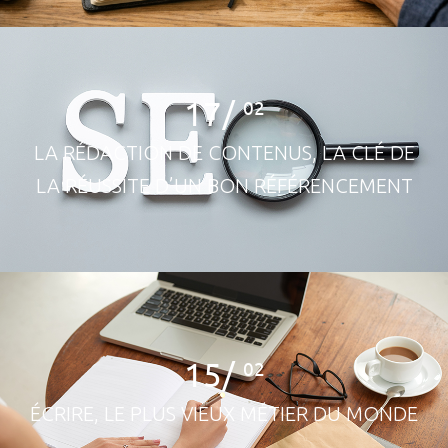
17/
02
LA RÉDACTION DE CONTENUS, LA CLÉ DE
LA RÉUSSITE D’UN BON RÉFÉRENCEMENT
15/
02
ÉCRIRE, LE PLUS VIEUX MÉTIER DU MONDE