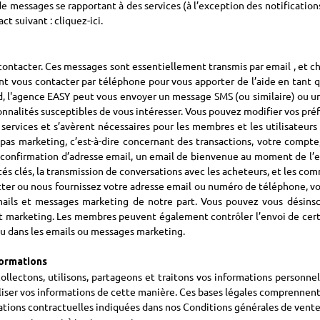
r de messages se rapportant à des services (à l’exception des notificatio
act suivant :
cliquez-ici
.
 contacter. Ces messages sont essentiellement transmis par email , et 
t vous contacter par téléphone pour vous apporter de l’aide en tant 
, l'agence EASY peut vous envoyer un message SMS (ou similaire) ou un c
ionnalités susceptibles de vous intéresser. Vous pouvez modifier vos pr
services et s’avèrent nécessaires pour les membres et les utilisateur
pas marketing, c’est-à-dire concernant des transactions, votre compte,
e confirmation d’adresse email, un email de bienvenue au moment de l’
ités clés, la transmission de conversations avec les acheteurs, et les co
er ou nous fournissez votre adresse email ou numéro de téléphone, vous
mails et messages marketing de notre part. Vous pouvez vous désinsc
ut marketing. Les membres peuvent également contrôler l’envoi de cert
nu dans les emails ou messages marketing.
formations
collectons, utilisons, partageons et traitons vos informations personne
iser vos informations de cette manière. Ces bases légales comprennent 
gations contractuelles indiquées dans nos Conditions générales de ventes 