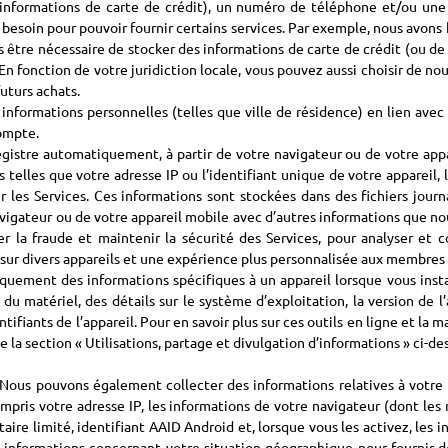
 informations de carte de crédit), un numéro de téléphone et/ou une 
 besoin pour pouvoir fournir certains services. Par exemple, nous avons
us être nécessaire de stocker des informations de carte de crédit (ou de 
. En fonction de votre juridiction locale, vous pouvez aussi choisir de n
uturs achats.
s informations personnelles (telles que ville de résidence) en lien ave
compte.
gistre automatiquement, à partir de votre navigateur ou de votre appar
s telles que votre adresse IP ou l’identifiant unique de votre appareil
ir les Services. Ces informations sont stockées dans des fichiers jo
vigateur ou de votre appareil mobile avec d’autres informations que nous
er la fraude et maintenir la sécurité des Services, pour analyser e
 sur divers appareils et une expérience plus personnalisée aux membres e
uement des informations spécifiques à un appareil lorsque vous instal
 matériel, des détails sur le système d’exploitation, la version de l’a
entifiants de l’appareil. Pour en savoir plus sur ces outils en ligne et l
 la section « Utilisations, partage et divulgation d’informations » ci-de
ous pouvons également collecter des informations relatives à votre uti
mpris votre adresse IP, les informations de votre navigateur (dont les r
taire limité, identifiant AAID Android et, lorsque vous les activez, les
s informations concernant votre situation géographique pour fournir d