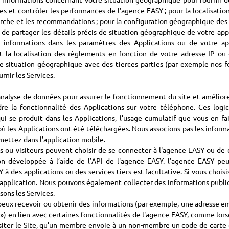
es et contrôler les performances de l'agence EASY ; pour la localisati
herche et les recommandations ; pour la configuration géographique des 
de partager les détails précis de situation géographique de votre app
nformations dans les paramètres des Applications ou de votre appa
 la localisation des règlements en fonction de votre adresse IP ou 
 situation géographique avec des tierces parties (par exemple nos fo
rnir les Services.
analyse de données pour assurer le fonctionnement du site et améliorer
e la fonctionnalité des Applications sur votre téléphone. Ces logici
qui se produit dans les Applications, l’usage cumulatif que vous en fa
où les Applications ont été téléchargées. Nous associons pas les informa
mettez dans l’application mobile.
es ou visiteurs peuvent choisir de se connecter à l'agence EASY ou de 
on développée à l’aide de l’API de l'agence EASY. l'agence EASY peu
 des applications ou des services tiers est facultative. Si vous chois
application. Nous pouvons également collecter des informations publiq
sons les Services.
peux recevoir ou obtenir des informations (par exemple, une adresse em
 en lien avec certaines fonctionnalités de l'agence EASY, comme lor
iter le Site, qu’un membre envoie à un non-membre un code de carte 