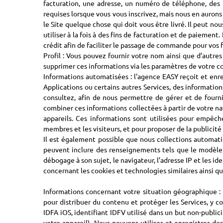
facturation, une adresse, un numéro de téléphone, des
requises lorsque vous vous inscrivez, mais nous en aurons
le Site quelque chose qui doit vous être livré. Il peut no
utiliser à la fois à des fins de facturation et de paiement
crédit afin de faciliter le passage de commande pour vos f
Profil : Vous pouvez fournir votre nom ainsi que d’autre
supprimer ces informations via les paramètres de votre 
Informations automatisées : l'agence EASY reçoit et enre
Applications ou certains autres Services, des information
consultez, afin de nous permettre de gérer et de fourn
combiner ces informations collectées à partir de votre na
appareils. Ces informations sont utilisées pour empêch
membres et les visiteurs, et pour proposer de la publicité
Il est également possible que nous collections automatiq
peuvent inclure des renseignements tels que le modèle du
débogage à son sujet, le navigateur, l’adresse IP et les id
concernant les cookies et technologies similaires ainsi que
Informations concernant votre situation géographique : N
pour distribuer du contenu et protéger les Services, y co
IDFA iOS, identifiant IDFV utilisé dans un but non-publici
votre appareil). Nous pouvons utiliser et enregistrer de