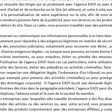
ur résoudre des litiges qui se produisent avec l'agence EASY ou avec 
nt d’achat et de recherche sur le Site (et ailleurs), et suite à cela, 
à la personnalisation de votre expérience sur le site, afin de vous a
deurs pouvons faire de la publicité pour nos Services ou les produits
ehors du site. Dans ce cadre, nous pouvons travailler avec des partena
onserver ou communiquer vos informations personnelles à un tiers dans l
mment pour répondre à des exigences légitimes en matière de sécurité 
re des poursuites judiciaires, notamment pour recouvrer une dette ; p
à d’autres exigences légales ; ou lorsque nous pensons, en toute bonne f
ncières imminents, ou pour enquêter, éviter ou prendre des mesures 
utilisation de l'agence EASY. Dans ces cas particuliers, notre utilisati
rité des Services, éviter des préjudices ou activités criminelles, fair
ur respecter une obligation légale, l’ordonnance d’un tribunal, ou pou
(par exemple pour prévenir des activités criminelles) ou pour protége
 des dommages corporels). Si l'agence EASY reçoit une demande légitim
s limitées décrites dans le paragraphe précédent, l'agence EASY peut di
téléphone, l’adresse email et le nom de la société du membre.
rses entreprises avec lesquelles elle travaille étroitement à des fins d
endre des articles ou des services ou, avec votre accord, vous propos
dre des produits conjointement avec des entreprises affiliées, y compri