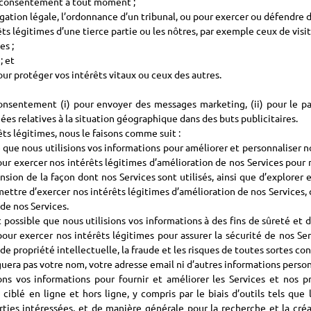
e consentement à tout moment ;
igation légale, l’ordonnance d’un tribunal, ou pour exercer ou défendre d
rêts légitimes d’une tierce partie ou les nôtres, par exemple ceux de vis
es ;
; et
pour protéger vos intérêts vitaux ou ceux des autres.
sentement (i) pour envoyer des messages marketing, (ii) pour le par
onnées relatives à la situation géographique dans des buts publicitaires.
êts légitimes, nous le faisons comme suit :
e que nous utilisions vos informations pour améliorer et personnaliser 
 pour exercer nos intérêts légitimes d’amélioration de nos Services pour
sion de la façon dont nos Services sont utilisés, ainsi que d’explor
tre d’exercer nos intérêts légitimes d’amélioration de nos Services, d’
 de nos Services.
t possible que nous utilisions vos informations à des fins de sûreté et 
 pour exercer nos intérêts légitimes pour assurer la sécurité de nos Se
 propriété intellectuelle, la fraude et les risques de toutes sortes con
guera pas votre nom, votre adresse email ni d’autres informations perso
ns vos informations pour fournir et améliorer les Services et nos pro
g ciblé en ligne et hors ligne, y compris par le biais d’outils tels q
ies intéressées, et de manière générale pour la recherche et la cré