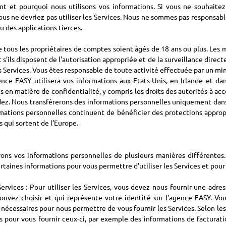
et pourquoi nous utilisons vos informations. Si vous ne souhaitez 
ous ne devriez pas utiliser les Services. Nous ne sommes pas responsab
u des applications tierces.
e tous les propriétaires de comptes soient âgés de 18 ans ou plus. Les 
 s’ils disposent de l’autorisation appropriée et de la surveillance dire
es Services. Vous êtes responsable de toute activité effectuée par un m
agence EASY utilisera vos informations aux Etats-Unis, en Irlande et d
es en matière de confidentialité, y compris les droits des autorités à a
idez. Nous transférerons des informations personnelles uniquement dans l
mations personnelles continuent de bénéficier des protections appropri
 qui sortent de l’Europe.
vons vos informations personnelles de plusieurs manières différentes
certaines informations pour vous permettre d’utiliser les Services et pour
Services : Pour utiliser les Services, vous devez nous fournir une adr
ouvez choisir et qui représente votre identité sur l'agence EASY. Vo
cessaires pour nous permettre de vous fournir les Services. Selon les Se
pour vous fournir ceux-ci, par exemple des informations de facturat