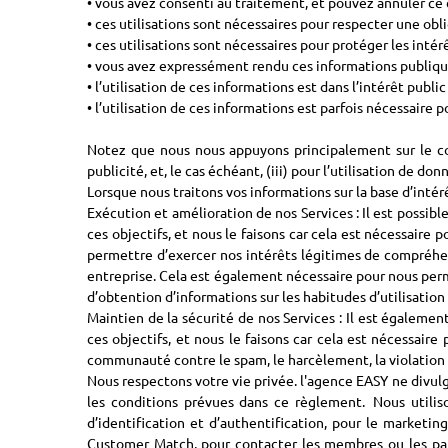
• vous avez consenti au traitement, et pouvez annuler c
• ces utilisations sont nécessaires pour respecter une obl
• ces utilisations sont nécessaires pour protéger les inté
• vous avez expressément rendu ces informations publiqu
• l’utilisation de ces informations est dans l’intérêt public 
• l’utilisation de ces informations est parfois nécessaire 
Notez que nous nous appuyons principalement sur le con
publicité, et, le cas échéant, (iii) pour l’utilisation de d
Lorsque nous traitons vos informations sur la base d’intér
Exécution et amélioration de nos Services : Il est possibl
ces objectifs, et nous le faisons car cela est nécessaire
permettre d’exercer nos intérêts légitimes de compréhen
entreprise. Cela est également nécessaire pour nous permet
d’obtention d’informations sur les habitudes d’utilisation
Maintien de la sécurité de nos Services : Il est égalemen
ces objectifs, et nous le faisons car cela est nécessaire
communauté contre le spam, le harcèlement, la violation de
Nous respectons votre vie privée. l'agence EASY ne divul
les conditions prévues dans ce règlement. Nous utiliso
d’identification et d’authentification, pour le marketin
Customer Match, pour contacter les membres ou les part