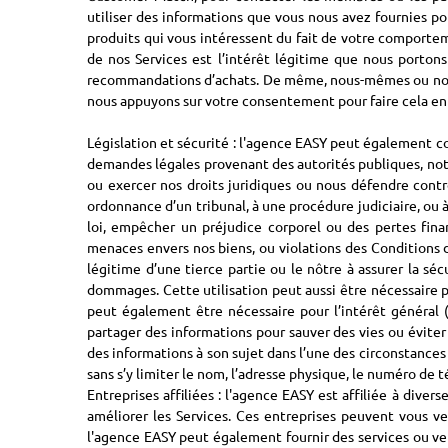
utiliser des informations que vous nous avez fournies po
produits qui vous intéressent du fait de votre comporteme
de nos Services est l’intérêt légitime que nous portons 
recommandations d’achats. De même, nous-mêmes ou nos ven
nous appuyons sur votre consentement pour faire cela en d
Législation et sécurité : l'agence EASY peut également c
demandes légales provenant des autorités publiques, nota
ou exercer nos droits juridiques ou nous défendre cont
ordonnance d’un tribunal, à une procédure judiciaire, ou 
loi, empêcher un préjudice corporel ou des pertes fina
menaces envers nos biens, ou violations des Conditions d’
légitime d’une tierce partie ou le nôtre à assurer la sécu
dommages. Cette utilisation peut aussi être nécessaire po
peut également être nécessaire pour l’intérêt général 
partager des informations pour sauver des vies ou éviter
des informations à son sujet dans l’une des circonstance
sans s’y limiter le nom, l’adresse physique, le numéro de 
Entreprises affiliées : l'agence EASY est affiliée à dive
améliorer les Services. Ces entreprises peuvent vous v
l'agence EASY peut également fournir des services ou ven